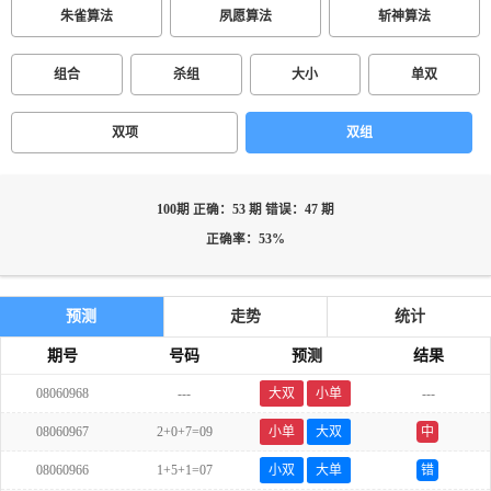
朱雀算法
夙愿算法
斩神算法
组合
杀组
大小
单双
双项
双组
100期 正确：53 期 错误：47 期
正确率：53%
预测
走势
统计
期号
号码
预测
结果
08060968
---
大双
小单
---
08060967
2+0+7=09
小单
大双
中
08060966
1+5+1=07
小双
大单
错