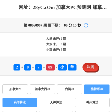
网址：28yC.cOm 加拿大PC预测网-加拿大pc28|提前在线预测官网|加拿大28开奖结果预测官网_专注研究加拿大预测!
第
08060967
期 距下期：
00
分
15
秒
大单
未开:
2
期
大双
未开:
3
期
小双
未开:
5
期
2
0
7
09
小
单
咪牌
+
+
=
-
加拿大28
加拿大西28
台湾28
比特币28
商羊算法
天神算法
神州算法