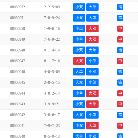
08060952
2+2+5=09
小双
大单
错
08060951
7+8+9=24
小双
大单
错
08060950
1+9+6=16
小单
大双
中
08060949
7+6+9=22
小单
大双
中
08060948
9+1+4=14
小双
大单
错
08060947
8+1+7=16
大双
小单
中
08060946
4+0+5=09
大单
小双
错
08060945
2+8+5=15
大双
小单
错
08060944
4+8+2=14
小单
大双
中
08060943
3+9+9=21
小双
大单
中
08060942
3+8+6=17
大双
小单
错
08060941
7+9+7=23
小双
大单
中
08060940
8+5+0=13
大单
小双
错