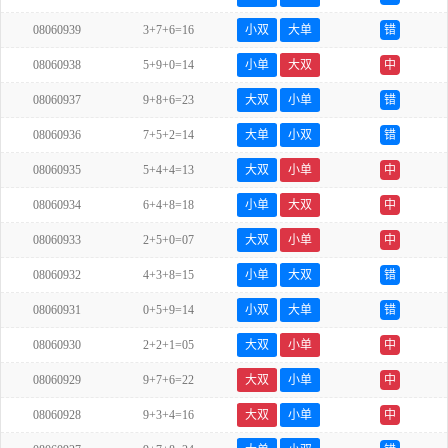
08060939
3+7+6=16
小双
大单
错
08060938
5+9+0=14
小单
大双
中
08060937
9+8+6=23
大双
小单
错
08060936
7+5+2=14
大单
小双
错
08060935
5+4+4=13
大双
小单
中
08060934
6+4+8=18
小单
大双
中
08060933
2+5+0=07
大双
小单
中
08060932
4+3+8=15
小单
大双
错
08060931
0+5+9=14
小双
大单
错
08060930
2+2+1=05
大双
小单
中
08060929
9+7+6=22
大双
小单
中
08060928
9+3+4=16
大双
小单
中