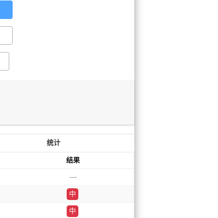
统计
结果
---
中
中