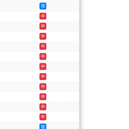
错
中
中
中
中
中
中
中
中
中
中
中
错