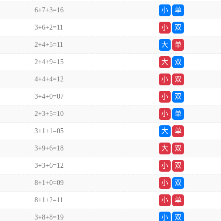
6+7+3=16
小
单
3+6+2=11
小
双
2+4+5=11
大
单
2+4+9=15
大
双
4+4+4=12
小
双
3+4+0=07
小
双
2+3+5=10
小
单
3+1+1=05
大
单
3+9+6=18
大
双
3+3+6=12
小
双
8+1+0=09
小
双
8+1+2=11
小
单
3+8+8=19
小
双