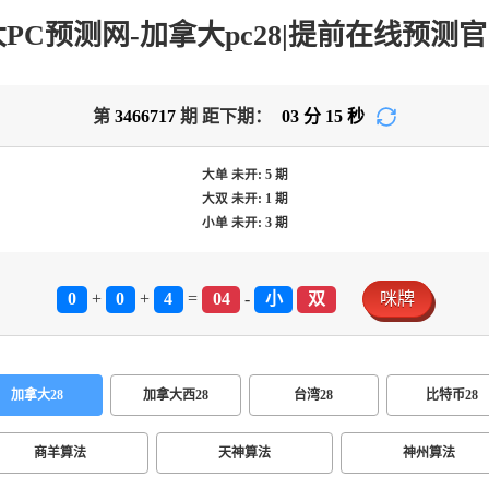
第
3466717
期 距下期：
03
分
15
秒
大单
未开:
5
期
大双
未开:
1
期
小单
未开:
3
期
0
+
0
+
4
=
04
-
小
双
咪牌
加拿大28
加拿大西28
台湾28
比特币28
商羊算法
天神算法
神州算法