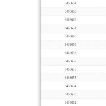
3466664
3466663
3466662
3466661
3466660
3466659
3466658
3466657
3466656
3466655
3466654
3466653
3466652