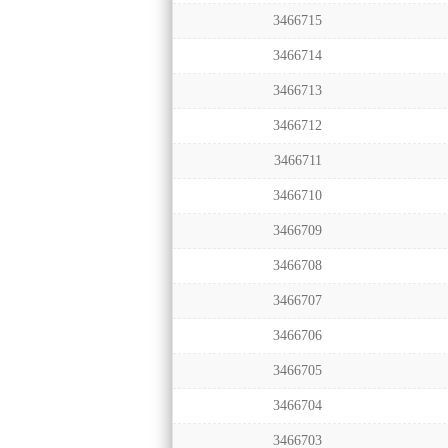
3466715
3466714
3466713
3466712
3466711
3466710
3466709
3466708
3466707
3466706
3466705
3466704
3466703