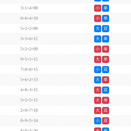
3+1+4=08
小
单
0+6+4=10
小
单
5+2+2=09
大
双
3+3+6=12
大
单
5+2+2=09
小
单
9+5+1=15
大
单
7+8+0=15
小
双
5+6+2=13
大
单
4+8+3=15
大
双
5+5+5=15
大
单
2+9+7=18
大
双
0+9+5=14
小
双
8+8+4=20
大
单