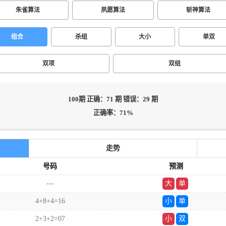
朱雀算法
夙愿算法
斩神算法
组合
杀组
大小
单双
双项
双组
100期 正确：71 期 错误：29 期
正确率：71%
走势
号码
预测
---
大
单
4+8+4=16
小
单
2+3+2=07
小
双