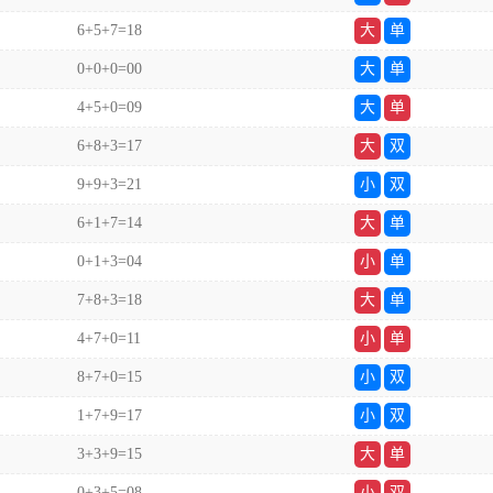
6+5+7=18
大
单
0+0+0=00
大
单
4+5+0=09
大
单
6+8+3=17
大
双
9+9+3=21
小
双
6+1+7=14
大
单
0+1+3=04
小
单
7+8+3=18
大
单
4+7+0=11
小
单
8+7+0=15
小
双
1+7+9=17
小
双
3+3+9=15
大
单
0+3+5=08
小
双