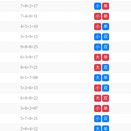
7+8+2=17
小
单
7+4+0=11
小
单
4+5+1=10
小
单
3+3+9=15
小
双
9+8+8=25
小
双
6+3+8=17
大
单
8+6+7=21
大
双
0+1+7=08
大
单
5+2+6=13
小
双
6+8+8=22
大
双
5+0+2=07
小
单
5+7+9=21
小
双
2+6+4=12
大
单