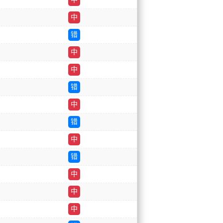
中
错
中
中
错
中
错
中
错
中
中
中