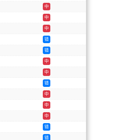
中
中
中
错
错
中
中
错
中
中
中
错
错