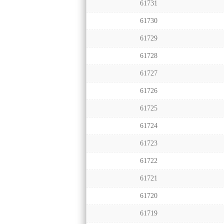
61731
61730
61729
61728
61727
61726
61725
61724
61723
61722
61721
61720
61719