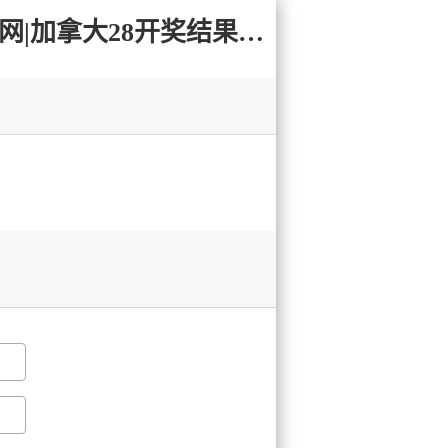
网址：28yC.cOm 加拿大PC预测网-加拿大pc28|提前在线预测官网|加拿大28开奖结果预测官网_专注研究加拿大预测!