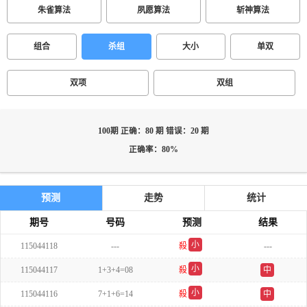
朱雀算法
夙愿算法
斩神算法
组合
杀组
大小
单双
双项
双组
100期 正确：80 期 错误：20 期
正确率：80%
预测
走势
统计
期号
号码
预测
结果
小
115044118
---
殺
---
双
小
115044117
1+3+4=08
殺
中
单
小
115044116
7+1+6=14
殺
中
单