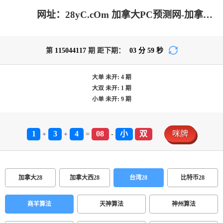
网址：28yC.cOm 加拿大PC预测网-加拿大pc28|提前在线预测官网|加拿大28开奖结果预测官网_专注研究加拿大预测!
第
115044117
期 距下期：
03
分
59
秒
大单
未开:
4
期
大双
未开:
1
期
小单
未开:
9
期
1
3
4
08
小
双
咪牌
+
+
=
-
加拿大28
加拿大西28
台湾28
比特币28
商羊算法
天神算法
神州算法