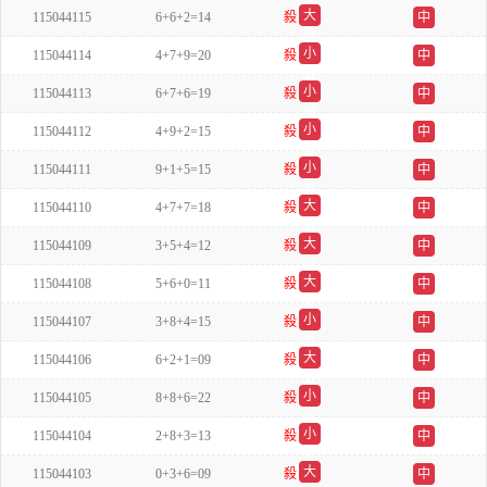
大
115044115
6+6+2=14
殺
中
单
小
115044114
4+7+9=20
殺
中
双
小
115044113
6+7+6=19
殺
中
单
小
115044112
4+9+2=15
殺
中
单
小
115044111
9+1+5=15
殺
中
单
大
115044110
4+7+7=18
殺
中
单
大
115044109
3+5+4=12
殺
中
双
大
115044108
5+6+0=11
殺
中
单
小
115044107
3+8+4=15
殺
中
单
大
115044106
6+2+1=09
殺
中
双
小
115044105
8+8+6=22
殺
中
双
小
115044104
2+8+3=13
殺
中
双
大
115044103
0+3+6=09
殺
中