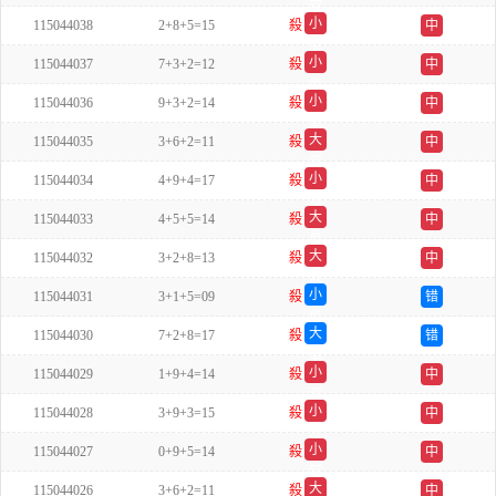
双
小
115044038
2+8+5=15
殺
中
单
小
115044037
7+3+2=12
殺
中
单
小
115044036
9+3+2=14
殺
中
单
大
115044035
3+6+2=11
殺
中
双
小
115044034
4+9+4=17
殺
中
双
大
115044033
4+5+5=14
殺
中
单
大
115044032
3+2+8=13
殺
中
双
小
115044031
3+1+5=09
殺
错
单
大
115044030
7+2+8=17
殺
错
单
小
115044029
1+9+4=14
殺
中
双
小
115044028
3+9+3=15
殺
中
双
小
115044027
0+9+5=14
殺
中
双
大
115044026
3+6+2=11
殺
中