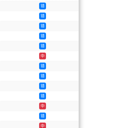
错
错
错
错
错
中
错
错
错
错
中
错
中