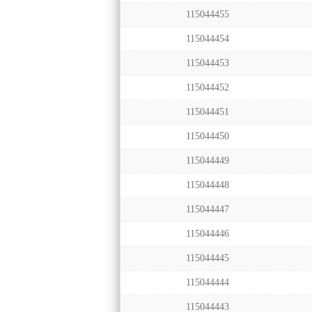
115044455
115044454
115044453
115044452
115044451
115044450
115044449
115044448
115044447
115044446
115044445
115044444
115044443