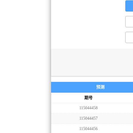
预测
期号
115044458
115044457
115044456