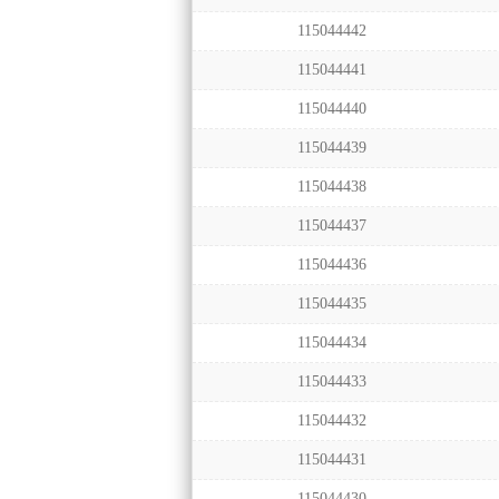
115044442
115044441
115044440
115044439
115044438
115044437
115044436
115044435
115044434
115044433
115044432
115044431
115044430