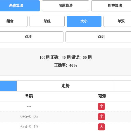
朱雀算法
夙愿算法
斩神算法
组合
杀组
大小
单双
双项
双组
100期 正确：40 期 错误：60 期
正确率：40%
走势
号码
预测
---
小
单
0+5+0=05
小
6+4+9=19
大