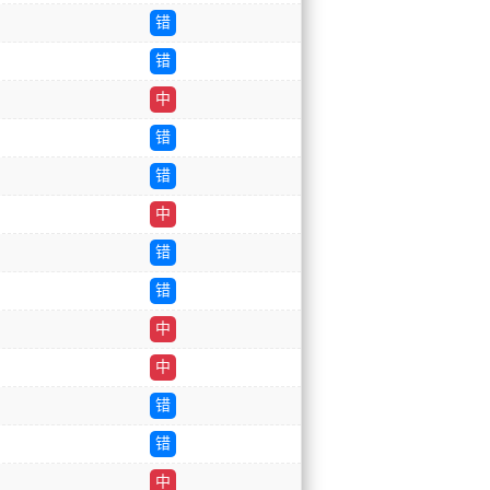
错
错
中
错
错
中
错
错
中
中
错
错
中