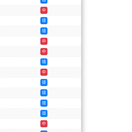
中
错
错
中
中
错
中
错
错
错
错
中