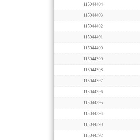
115044404
115044403
115044402
115044401
115044400
115044399
115044398
115044397
115044396
115044395
115044394
115044393
115044392