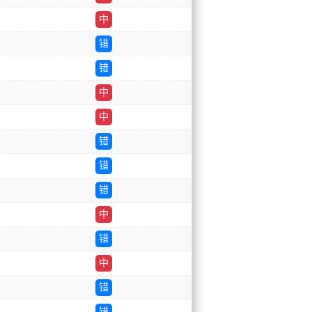
中
错
错
中
中
错
错
错
中
错
中
错
错