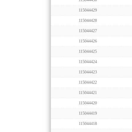
115044429
115044428
115044427
115044426
115044425
115044424
115044423
115044422
115044421
115044420
115044419
115044418