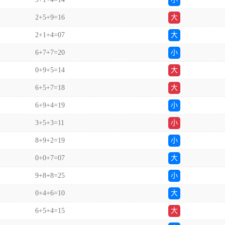
2+5+9=16
大
2+1+4=07
大
6+7+7=20
小
0+9+5=14
大
6+5+7=18
大
6+9+4=19
小
3+5+3=11
小
8+9+2=19
小
0+0+7=07
大
9+8+8=25
小
0+4+6=10
大
6+5+4=15
大