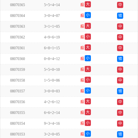
大
08070365
5+5+4=14
殺
中
单
小
08070364
3+0+4=07
殺
错
单
大
08070363
3+1+1=05
殺
中
双
小
08070362
4+9+6=19
殺
中
双
大
08070361
6+8+1=15
殺
中
双
小
08070360
0+8+4=12
殺
错
双
大
08070359
5+5+0=10
殺
中
单
小
08070358
1+5+0=06
殺
中
单
小
08070357
3+0+0=03
殺
错
单
大
08070356
4+2+6=12
殺
中
单
大
08070355
6+6+2=14
殺
中
单
小
08070354
9+3+4=16
殺
中
双
小
08070353
3+2+0=05
殺
错