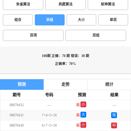
朱雀算法
夙愿算法
斩神算法
组合
杀组
大小
单双
双项
双组
100期 正确：70 期 错误：30 期
正确率：70%
预测
走势
统计
期号
号码
预测
结果
小
08070432
---
殺
---
单
大
08070431
7+4+5=16
殺
错
双
小
08070430
6+7+5=18
殺
中
单