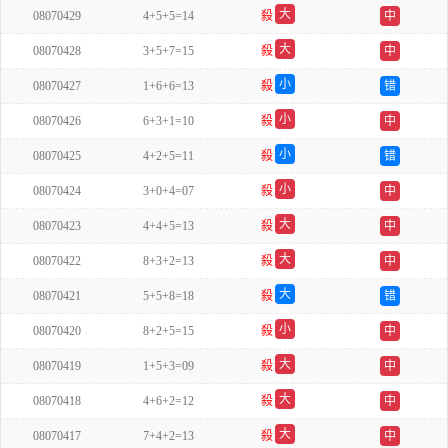
大
08070429
4+5+5=14
殺
中
单
大
08070428
3+5+7=15
殺
中
双
小
08070427
1+6+6=13
殺
错
单
小
08070426
6+3+1=10
殺
中
单
小
08070425
4+2+5=11
殺
错
单
小
08070424
3+0+4=07
殺
中
双
大
08070423
4+4+5=13
殺
中
双
大
08070422
8+3+2=13
殺
中
双
大
08070421
5+5+8=18
殺
错
双
小
08070420
8+2+5=15
殺
中
双
大
08070419
1+5+3=09
殺
中
单
大
08070418
4+6+2=12
殺
中
双
大
08070417
7+4+2=13
殺
中